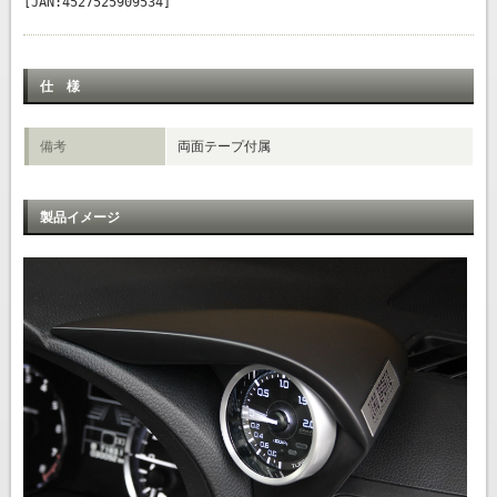
[JAN:4527525909534]
仕 様
備考
両面テープ付属
製品イメージ