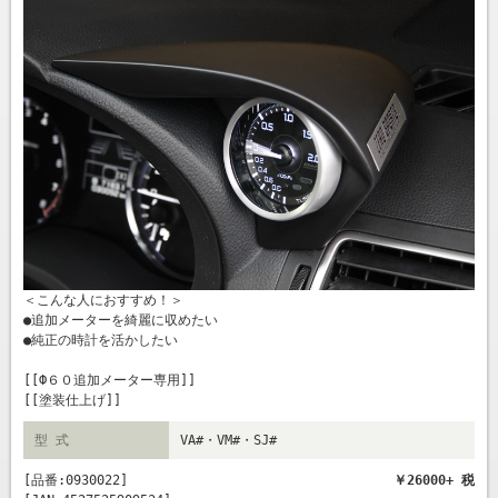
＜こんな人におすすめ！＞
●追加メーターを綺麗に収めたい
●純正の時計を活かしたい
[[Ф６０追加メーター専用]]
[[塗装仕上げ]]
型 式
VA#・VM#・SJ#
[品番:0930022]
￥26000+ 税