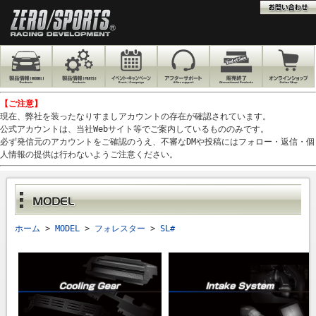
【ご注意】
現在、弊社を装ったなりすましアカウントの存在が確認されています。
公式アカウントは、当社Webサイト等でご案内しているもののみです。
必ず発信元のアカウントをご確認のうえ、不審なDMや投稿にはフォロー・返信・個
人情報の提供は行わないようご注意ください。
ホーム
>
MODEL
>
フォレスター
>
SL#