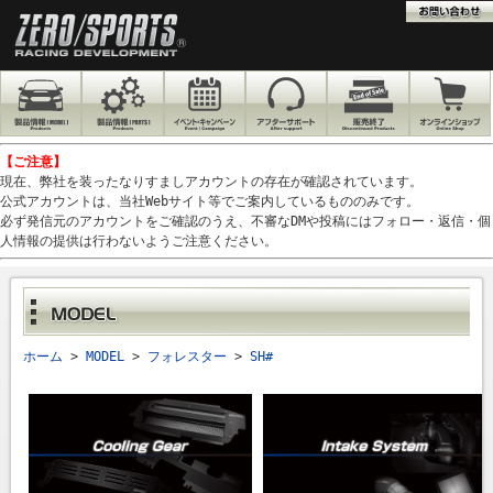
【ご注意】
現在、弊社を装ったなりすましアカウントの存在が確認されています。
公式アカウントは、当社Webサイト等でご案内しているもののみです。
必ず発信元のアカウントをご確認のうえ、不審なDMや投稿にはフォロー・返信・個
人情報の提供は行わないようご注意ください。
ホーム
>
MODEL
>
フォレスター
>
SH#