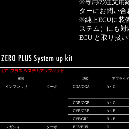
※専用の注文用
ターにお問い合
※純正ECUに
ステム）にも対
ECU と取り扱
車種
型式
アプライ
インプレッサ
ターボ
GDA/GGA
A～G
GDB/GGB
A～G
GVB/GRB
A～E
GVF/GRF
B～E
レガシィ
ターボ
BE5/BH5
D