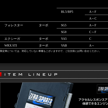
BL5/BP5
A～F
A～C
フォレスター
ターボ
SG5
A～F
SG9
C～F
エクシーガ
ターボ
YA5
C
WRX STI
ターボ
VAB
A～
限定車については、対応していない車種もございますので、ご注文前にお問い合せください。