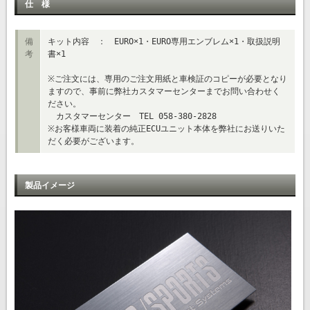
仕 様
備
キット内容 ： EURO×1・EURO専用エンブレム×1・取扱説明
考
書×1
※ご注文には、専用のご注文用紙と車検証のコピーが必要となり
ますので、事前に弊社カスタマーセンターまでお問い合わせく
ださい。
カスタマーセンター TEL 058-380-2828
※お客様車両に装着の純正ECUユニット本体を弊社にお送りいた
だく必要がございます。
製品イメージ