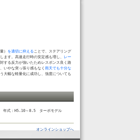
量）
を適切に抑える
ことで、ステアリング
します。高速走行時の安定感も増し、
レー
に対する反力が強いたためレスポンス良く路
、いやな突っ張り感もなく
雨天でも十分な
う大幅な軽量化に成功し、強度についても
年式：H5.10～8.5 ターボモデル
オンラインショップへ