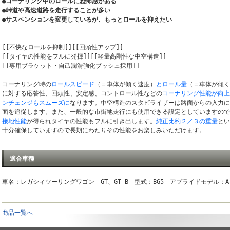
●コーナリング中のロールに恐怖感がある
●峠道や高速道路を走行することが多い
●サスペンションを変更しているが、もっとロールを抑えたい
[[不快なロールを抑制]][[回頭性アップ]]
[[タイヤの性能をフルに発揮]][[軽量高剛性な中空構造]]
[[専用ブラケット・自己潤滑強化ブッシュ採用]]
コーナリング時の
ロールスピード
（＝車体が傾く速度）
とロール量
（＝車体が傾く
に対する応答性、回頭性、安定感、コントロール性などの
コーナリング性能が向上
ンチェンジもスムーズに
なります。中空構造のスタビライザーは路面からの入力
面を追従します。また、一般的な市街地走行にも使用できる設定としていますので
接地性能
が得られタイヤの性能もフルに引き出します。
純正比約２／３の重量
とい
十分確保していますので長期にわたりその性能をお楽しみいただけます。
適合車種
車名：レガシィツーリングワゴン GT、GT-B 型式：BG5 アプライドモデル：A 
商品一覧へ