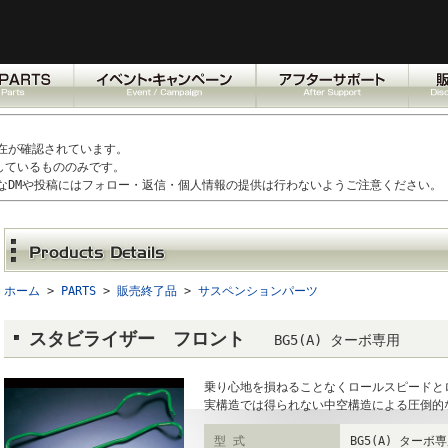
在が確認されています。
しているもののみです。
なDMや投稿にはフォロー・返信・個人情報の提供は行わないようご注意ください。
ホーム
>
PARTS
>
販売終了品
>
サスペンションパーツ
スタビライザー フロント
BG5(A) ターボ専用
乗り心地を損ねることなくロールスピードと
実構造では得られない中空構造による圧倒的
型 式
BG5(A) ターボ