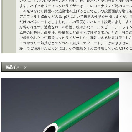
ングは、クルマの姿勢を大きく傾斜させ、結果タイヤの設置面積が減
ます。ハイクオリティスタビライザーは、このコーナリング時のロー
ドを緩やかにし路面への追従性を上げることでたいや設置面積が増え
アスファルト路面などの高 μ路において抜群の性能を発揮しますが、
だけのバネレートとしました。この適度なバネレート設定により、多
が得られます。適度なロール特性、緩やかなロールスピード、ドライ
ム時の応答性、高剛性、軽量化など高次元で性能を求めたとき、独自
で軽量化した中空構造スタビライザーしか、満足できる結果は得られ
トラやラリー競技などのグラベル競技（オフロード）には向きません。
路）でご使用いただく分には、その性能を十分に体感していただける
製品イメージ