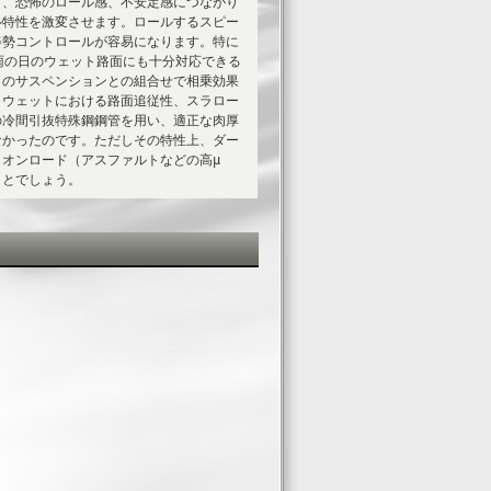
り、恐怖のロール感、不安定感につながり
ル特性を激変させます。ロールするスピー
姿勢コントロールが容易になります。特に
雨の日のウェット路面にも十分対応できる
くのサスペンションとの組合せで相乗効果
＆ウェットにおける路面追従性、スラロー
の冷間引抜特殊鋼鋼管を用い、適正な肉厚
なかったのです。ただしその特性上、ダー
オンロード（アスファルトなどの高μ
ことでしょう。