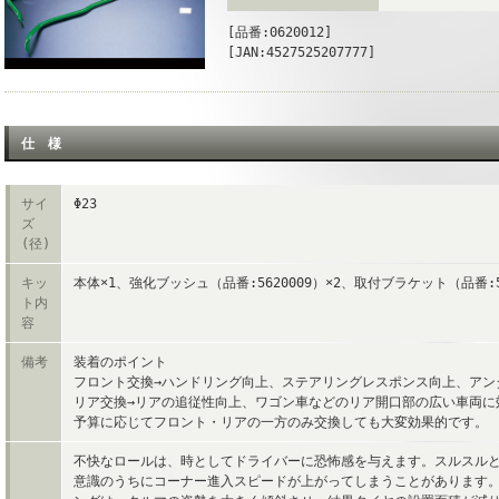
[品番:0620012]
[JAN:4527525207777]
仕 様
サイ
Φ23
ズ
(径)
キッ
本体×1、強化ブッシュ（品番:5620009）×2、取付ブラケット（品番:5
ト内
容
備考
装着のポイント
フロント交換→ハンドリング向上、ステアリングレスポンス向上、アン
リア交換→リアの追従性向上、ワゴン車などのリア開口部の広い車両に
予算に応じてフロント・リアの一方のみ交換しても大変効果的です。
不快なロールは、時としてドライバーに恐怖感を与えます。スルスル
意識のうちにコーナー進入スピードが上がってしまうことがあります