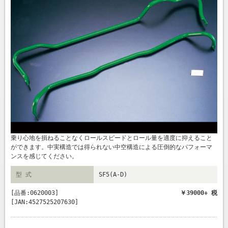
乗り心地を損ねることなくロールスピードとロール量を適度に抑えること
ができます。中実構造では得られない中空構造による圧倒的なパフォーマ
ンスを感じてください。
型 式
SF5(A-D)
[品番:0620003]
￥39000+ 税
[JAN:4527525207630]