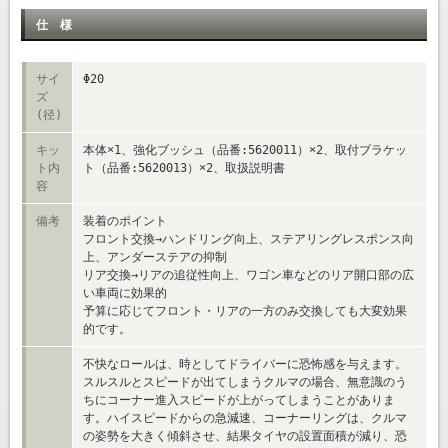
仕 様
サイ
Φ20
ズ
(径)
キッ
本体×1、強化ブッシュ（品番:5620011）×2、取付ブラケッ
ト内
ト（品番:5620013）×2、取扱説明書
容
備考
装着のポイント
フロント交換→ハンドリング向上、ステアリングレスポンス向
上、アンダーステアの抑制
リア交換→リアの追従性向上、ワゴン車などのリア開口部の広
い車両に効果的
予算に応じてフロント・リアの一方のみ交換しても大変効果
的です。
不快なロールは、時としてドライバーに恐怖感を与えます。
スルスルとスピードが出てしまうクルマの場合、無意識のう
ちにコーナー進入スピードが上がってしまうことがありま
す。ハイスピードからの急減速、コーナーリングは、クルマ
の姿勢を大きく傾斜させ、結果タイヤの設置面積が減り、恐