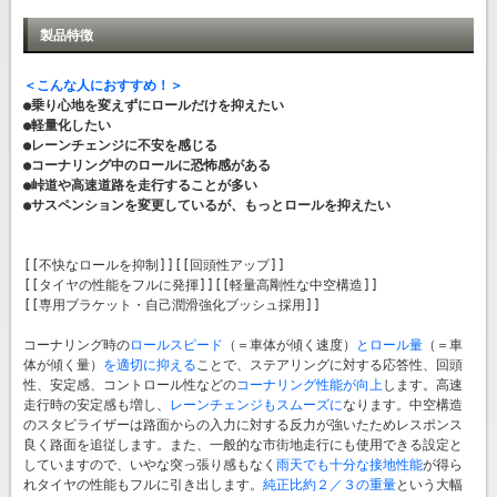
製品特徴
＜こんな人におすすめ！＞
●乗り心地を変えずにロールだけを抑えたい
●軽量化したい
●レーンチェンジに不安を感じる
●コーナリング中のロールに恐怖感がある
●峠道や高速道路を走行することが多い
●サスペンションを変更しているが、もっとロールを抑えたい
[[不快なロールを抑制]][[回頭性アップ]]
[[タイヤの性能をフルに発揮]][[軽量高剛性な中空構造]]
[[専用ブラケット・自己潤滑強化ブッシュ採用]]
コーナリング時の
ロールスピード
（＝車体が傾く速度）
とロール量
（＝車
体が傾く量）
を適切に抑える
ことで、ステアリングに対する応答性、回頭
性、安定感、コントロール性などの
コーナリング性能が向上
します。高速
走行時の安定感も増し、
レーンチェンジもスムーズに
なります。中空構造
のスタビライザーは路面からの入力に対する反力が強いたためレスポンス
良く路面を追従します。また、一般的な市街地走行にも使用できる設定と
していますので、いやな突っ張り感もなく
雨天でも十分な接地性能
が得ら
れタイヤの性能もフルに引き出します。
純正比約２／３の重量
という大幅