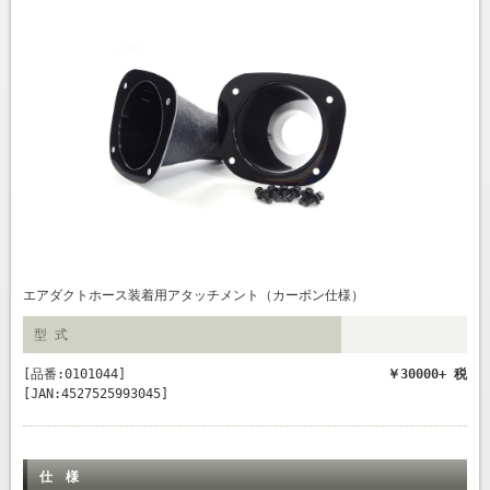
エアダクトホース装着用アタッチメント（カーボン仕様）
型 式
[品番:0101044]
￥30000+ 税
[JAN:4527525993045]
仕 様