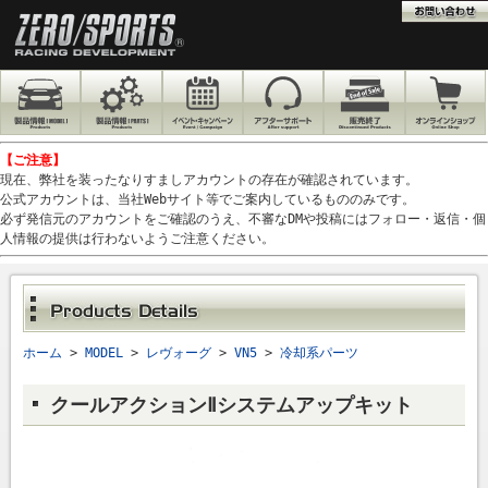
【ご注意】
現在、弊社を装ったなりすましアカウントの存在が確認されています。
公式アカウントは、当社Webサイト等でご案内しているもののみです。
必ず発信元のアカウントをご確認のうえ、不審なDMや投稿にはフォロー・返信・個
人情報の提供は行わないようご注意ください。
ホーム
>
MODEL
>
レヴォーグ
>
VN5
>
冷却系パーツ
クールアクションⅡシステムアップキット