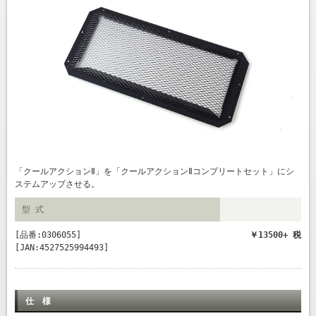
「クールアクションⅡ」を「クールアクションⅡコンプリートセット」にシ
ステムアップさせる。
型 式
[品番:0306055]
￥13500+ 税
[JAN:4527525994493]
仕 様