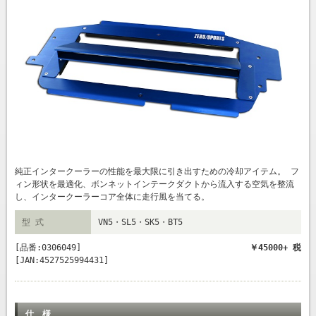
純正インタークーラーの性能を最大限に引き出すための冷却アイテム。 フ
ィン形状を最適化、ボンネットインテークダクトから流入する空気を整流
し、インタークーラーコア全体に走行風を当てる。
型 式
VN5・SL5・SK5・BT5
[品番:0306049]
￥45000+ 税
[JAN:4527525994431]
仕 様