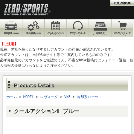
【ご注意】
現在、弊社を装ったなりすましアカウントの存在が確認されています。
公式アカウントは、当社Webサイト等でご案内しているもののみです。
必ず発信元のアカウントをご確認のうえ、不審なDMや投稿にはフォロー・返信・個
人情報の提供は行わないようご注意ください。
ホーム
>
MODEL
>
レヴォーグ
>
VN5
>
冷却系パーツ
クールアクションⅡ ブルー