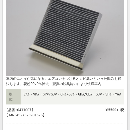
車内のニオイが気になる。エアコンをつけるとカビ臭いといった悩みを解
決します。花粉99.9％除去、驚異の脱臭能力により快適車内。
型
VA#・VM#・GP#/GJ#・GR#/GV#・GH#/GE#・SJ#・SH#・YA#
式
[品番:0411007]
￥5500+ 税
[JAN:4527525901576]