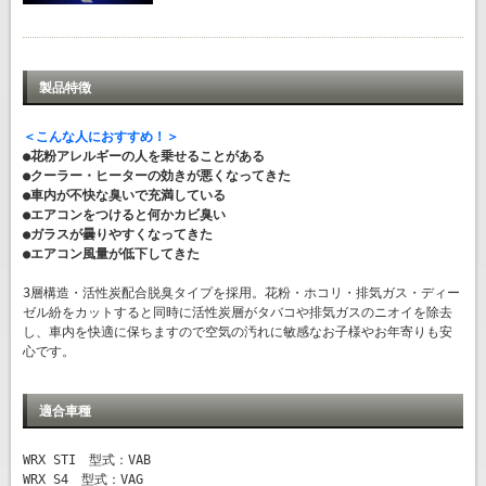
製品特徴
＜こんな人におすすめ！＞
●花粉アレルギーの人を乗せることがある
●クーラー・ヒーターの効きが悪くなってきた
●車内が不快な臭いで充満している
●エアコンをつけると何かカビ臭い
●ガラスが曇りやすくなってきた
●エアコン風量が低下してきた
3層構造・活性炭配合脱臭タイプを採用。花粉・ホコリ・排気ガス・ディー
ゼル紛をカットすると同時に活性炭層がタバコや排気ガスのニオイを除去
し、車内を快適に保ちますので空気の汚れに敏感なお子様やお年寄りも安
心です。
適合車種
WRX STI 型式：VAB
WRX S4 型式：VAG