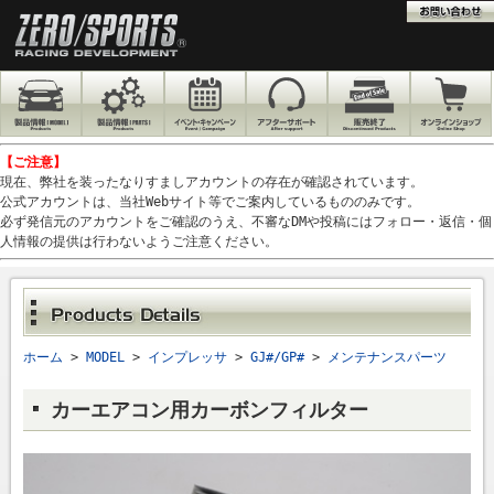
【ご注意】
現在、弊社を装ったなりすましアカウントの存在が確認されています。
公式アカウントは、当社Webサイト等でご案内しているもののみです。
必ず発信元のアカウントをご確認のうえ、不審なDMや投稿にはフォロー・返信・個
人情報の提供は行わないようご注意ください。
ホーム
>
MODEL
>
インプレッサ
>
GJ#/GP#
>
メンテナンスパーツ
カーエアコン用カーボンフィルター