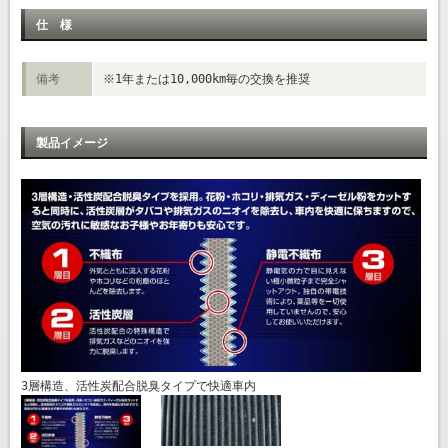
仕 様
備考
※1年または10,000km毎の交換を推奨
製品イメージ
3層構造、活性炭配合脱臭タイプで快適車内