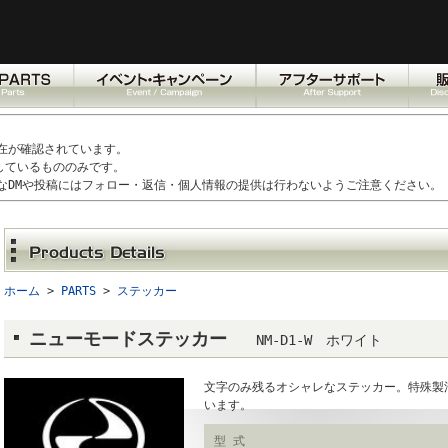
在が確認されています。
しているもののみです。
なDMや投稿にはフォロー・返信・個人情報の提供は行わないようご注意ください。
ホーム
>
PARTS
>
ステッカー
ニューモードステッカー
NM-D1-W ホワイト
文字のみ残るオシャレなステッカー。特殊製
います。
型 式