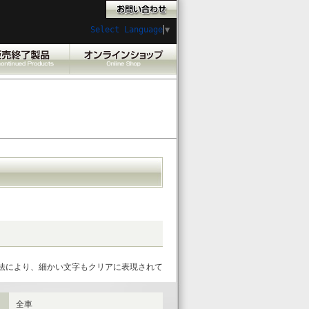
Select Language
▼
法により、細かい文字もクリアに表現されて
全車