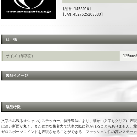
[品番:1453016]
[JAN:4527525203533]
仕 様
サイズ（印字面）
125mm×
製品イメージ
製品特徴
文字のみ残るオシャレなステッカー。特殊製法により、細かい文字もクリアに表現
は違い断面が丸く、また強力な接着力で洗車の際に剥がれることもありません。愛
ゼロスポーツマインドを表現させることができる、ファッション性の高いステッカ