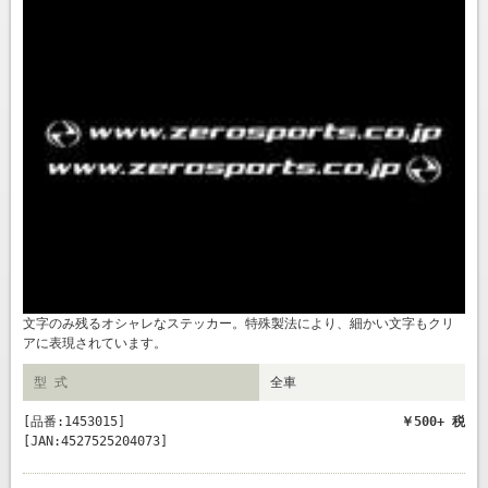
文字のみ残るオシャレなステッカー。特殊製法により、細かい文字もクリ
アに表現されています。
型 式
全車
[品番:1453015]
￥500+ 税
[JAN:4527525204073]