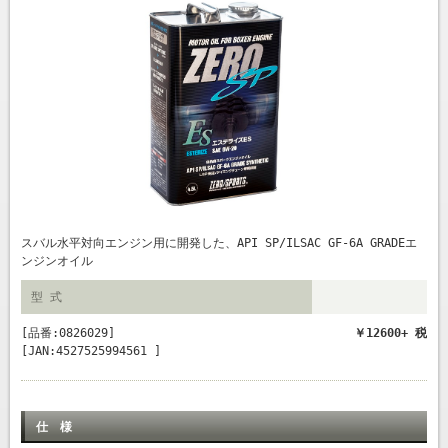
スバル水平対向エンジン用に開発した、API SP/ILSAC GF-6A GRADEエ
ンジンオイル
型 式
[品番:0826029]
￥12600+ 税
[JAN:4527525994561 ]
仕 様