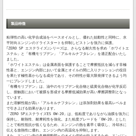
製品特徴
粘弾性の高い化学合成油をベースオイルとし、優れた始動性と同時に、水
平対向エンジンのドライスタートを抑制しピストンを強力に保護。
｢ZERO SP エステライズ｣シリーズは、さらなる耐久性を求め「ホワイトエ
ステル」と「有機モリブデン」「アルキルナフタレン」を適正配合いたし
ました。
「ホワイトエステル」は金属表面を保護することで摩擦抵抗を減らす非極
性基と、エンジン内部において金属とオイルの間に入りクッションの役目
を果たす極性基からなる成分であり、その特性が最大限発揮できるよう均
一にブレンドしました。
「有機モリブデン」は、油中のモリブデン化合物と硫黄化合物が化学反応
し、接触面において被膜を形成する摩擦低減効果が高い摩擦調整剤となっ
ています。
また溶解性能が高い「アルキルナフタレン」は添加剤効果を最高レベルま
で引き上げる効果があります。
「ZERO SPエステライズES 0W-20」は、低粘度でありながら油膜を強力に
保持し、耐熱性、耐摩耗性を強化。また粘度グレードを「0W-20」とした
ことで粘性抵抗が低くなるため、エンジンの熱を素早く吸収し、冷却水に
伝える放熱性に優れ、エンジン内の高温化を抑制します。
また、エンジン内の各種煽動部へのオイル供給が向上するため、エンジン