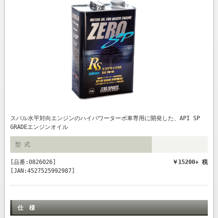
スバル水平対向エンジンのハイパワーターボ車専用に開発した、API SP
GRADEエンジンオイル
型 式
[品番:0826026]
￥15200+ 税
[JAN:4527525992987]
仕 様