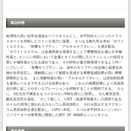
製品特徴
粘弾性の高い化学合成油をベースオイルとし、水平対向エンジンのドライ
スタートを抑制しピストンを強力に保護。 さらなる耐久性を求め「ホワイ
トエステル」「有機モリブデン」「アルキルナフタレン」を適正配合。
「ホワイトエステル」は金属表面を保護することで摩擦抵抗を減らす非極
性基と,エンジン内部において金属とオイルの間に入りクッションの役目を
果たす極性基からなる成分であり、その特性が最大限発揮できるよう均一
にブレンド. 「有機モリブデン」は、油中のモリブデン化合物と硫黄化合
物が化学反応し、接触面において被膜を形成する摩擦低減効果が高い摩擦
調整剤となる。 また溶解性能が高い「アルキルナフタレン」は添加剤効果
を最高レベルまで引き上げる効果があり、 これらの相乗効果により高負荷
走行時に起こりやすいエアレーションを抑制することが期待できる。 さら
に、3次元分子構造をもつメタロセンPAOを新たに採用し、せん断安定性、
酸化安定性を強化。 そして新しく、LSPI（低速早期着火）の原因である
オイルの清浄に使われるカルシウム系添加剤と、それを防止するマグネシ
ウム系添加剤を適正配合し、LSPIへ対応。 スバル水平対向エンジンのハ
イパワーターボ車専用に開発したAPI SP GRADEエンジンオイル。
適合車種