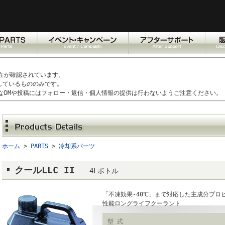
在が確認されています。
しているもののみです。
なDMや投稿にはフォロー・返信・個人情報の提供は行わないようご注意ください。
ホーム
>
PARTS
>
冷却系パーツ
クールLLC II
4Lボトル
「不凍効果-40℃」まで対応した主成分プロ
性能ロングライフクーラント
型 式