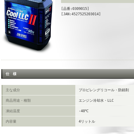
[品番:0309015]
[JAN:4527525203014]
仕 様
主な成分
プロピレングリコール・防錆剤
商品用途・種類
エンジン冷却水・LLC
凍結温度
-40℃
内容量
4リットル