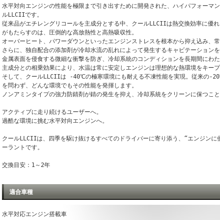
水平対向エンジンの性能を極限まで引き出すために開発された、ハイパフォーマン
ルLLCIIです。
従来品がエチレングリコールを主成分とする中、クールLLCIIは熱交換効率に優
がもたらすのは、圧倒的な高放熱性と高熱吸収性。
オーバーヒート、パワーダウンといったエンジンストレスを根本から抑え込み、常
さらに、独自配合の添加剤が冷却水流の乱れによって発生するキャビテーションを
金属表面を侵食する微細な衝撃を防ぎ、冷却系統のコンディションを長期間にわた
主成分との相乗効果により、水温は常に安定しエンジンは理想的な熱環境をキープ
そして、クールLLCIIは -40℃の極寒環境にも耐える不凍性能を実現。従来の-
を問わず、どんな環境でもその性能を発揮します。
ノンアミンタイプの強力防錆剤が錆の発生を抑え、冷却系統をクリーンに保つこと
アクティブに走り続けるユーザーへ。
過酷な環境に挑む水平対向エンジンへ。
クールLLCIIは、四季を駆け抜けるすべてのドライバーに寄り添う、“エンジン
ーラントです。
交換目安：1～2年
適合車種
水平対応エンジン搭載車