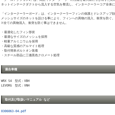
ネットインテークダクトから流入する空気を整流し、インタークーラーコア全体に
「インタークーラーガード」は、インタークーラーフィンの保護とドレスアップ効
メッシュサイズのネットを設ける事により、フィンへの異物の混入、衝突を防ぐ。
※全ての異物混入、衝突を防ぐ事はできません。
・最適化したフィン形状
・最適なサイズのメッシュを採用
・軽量アルミニウムを採用
・高級な質感のアルマイト処理
・取付簡単ボルトオン装着
・スチール部品に三価黒色クロメート処理
適合車種
WRX S4 型式：VBH
LEVORG 型式：VNH
取付及び取扱いマニュアル など
0306063-04.pdf