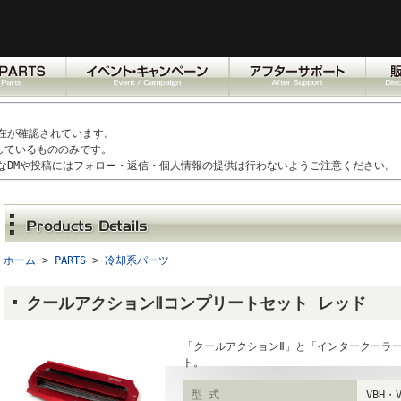
在が確認されています。
しているもののみです。
なDMや投稿にはフォロー・返信・個人情報の提供は行わないようご注意ください。
ホーム
>
PARTS
>
冷却系パーツ
クールアクションⅡコンプリートセット レッド
「クールアクションⅡ」と「インタークーラ
ト。
型 式
VBH・V