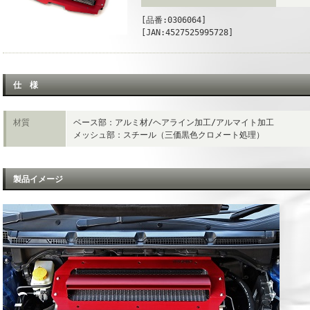
[品番:0306064]
[JAN:4527525995728]
仕 様
材質
ベース部：アルミ材/ヘアライン加工/アルマイト加工
メッシュ部：スチール（三価黒色クロメート処理）
製品イメージ