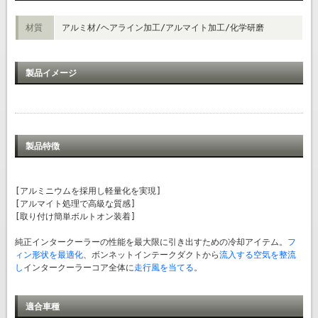
材質
アルミ材/ヘアライン加工/アルマイト加工/化学研磨
製品イメージ
製品特徴
[アルミニウムを採用し軽量化を実現]
[アルマイト処理で高級な質感]
[取り付け簡単ボルトオン装着]
純正インタークーラーの性能を最大限に引き出すための冷却アイテム。
フ
ィン形状を最適化
、ボンネットインテークダクトから
流入する空気を整流
し
インタークーラーコア全体に
走行風を当てる
。
適合車種