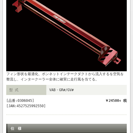
フィン形状を最適化、ボンネットインテークダクトから流入するを空気を
整流し、インタークーラー全体に確実に走行風を当てる。
型 式
VAB・GR#/GV#
[品番:0306045]
￥24500+ 税
[JAN:4527525992550]
仕 様