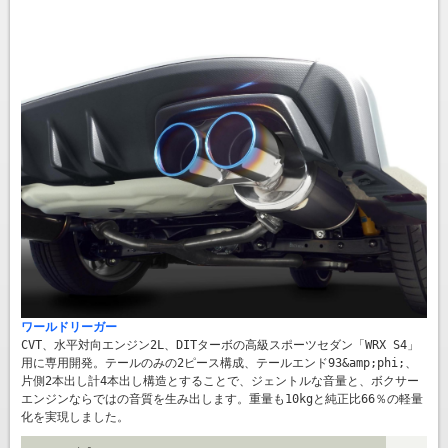
ワールドリーガー
CVT、水平対向エンジン2L、DITターボの高級スポーツセダン「WRX S4」
用に専用開発。テールのみの2ピース構成、テールエンド93&amp;phi;、
片側2本出し計4本出し構造とすることで、ジェントルな音量と、ボクサー
エンジンならではの音質を生み出します。重量も10kgと純正比66％の軽量
化を実現しました。