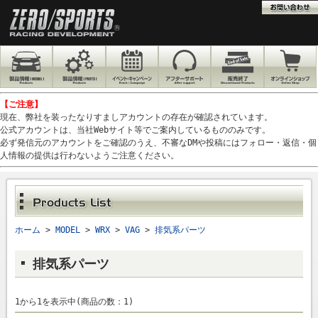
【ご注意】
現在、弊社を装ったなりすましアカウントの存在が確認されています。
公式アカウントは、当社Webサイト等でご案内しているもののみです。
必ず発信元のアカウントをご確認のうえ、不審なDMや投稿にはフォロー・返信・個
人情報の提供は行わないようご注意ください。
ホーム
>
MODEL
>
WRX
>
VAG
>
排気系パーツ
排気系パーツ
1から1を表示中(商品の数：1)