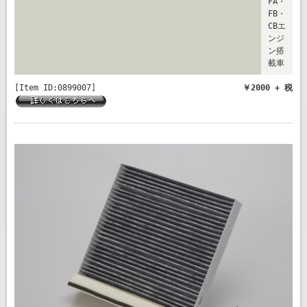
FA・
FB・
CBエ
ンジ
ン搭
載車
[Item ID:0899007]
￥2000 + 税