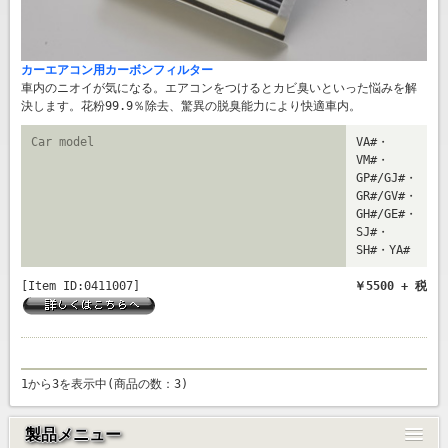
カーエアコン用カーボンフィルター
車内のニオイが気になる。エアコンをつけるとカビ臭いといった悩みを解
決します。花粉99.9％除去、驚異の脱臭能力により快適車内。
Car model
VA#・
VM#・
GP#/GJ#・
GR#/GV#・
GH#/GE#・
SJ#・
SH#・YA#
[Item ID:0411007]
￥5500 + 税
1から3を表示中(商品の数：3)
製品メニュー