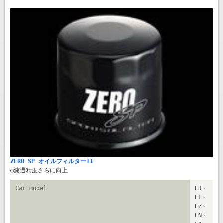
ZERO SP オイルフィルターII
○濾過精度さらに向上
Car model
EJ・
EL・
EZ・
EN・