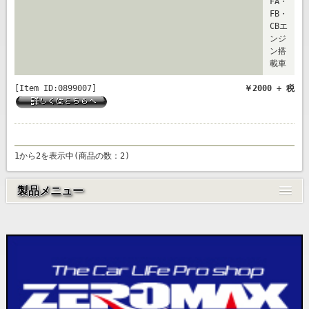
FA・
FB・
CBエ
ンジ
ン搭
載車
[Item ID:0899007]
￥2000 + 税
1から2を表示中(商品の数：2)
製品メニュー