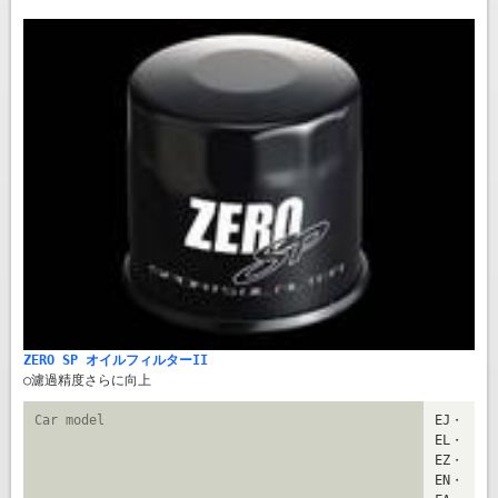
ZERO SP オイルフィルターII
○濾過精度さらに向上
Car model
EJ・
EL・
EZ・
EN・