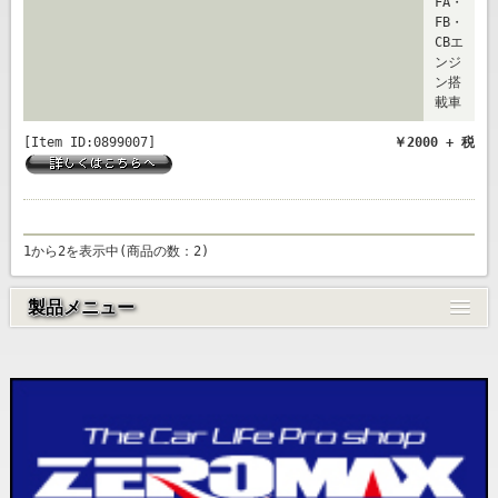
FA・
FB・
CBエ
ンジ
ン搭
載車
[Item ID:0899007]
￥2000 + 税
1から2を表示中(商品の数：2)
製品メニュー