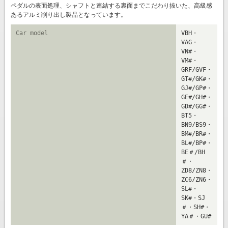
ペダルの表面処理、シャフトと連結する裏面までこだわり抜いた、高級感
あるアルミ削り出し製品となっています。
Car model
VBH・
VAG・
VN#・
VM#・
GRF/GVF・
GT#/GK#・
GJ#/GP#・
GE#/GH#・
GD#/GG#・
BT5・
BN9/BS9・
BM#/BR#・
BL#/BP#・
BE＃/BH
＃・
ZD8/ZN8・
ZC6/ZN6・
SL#・
SK#・SJ
＃・SH#・
YA＃・GU#