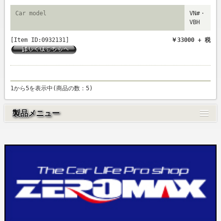
Car model
VN#・
VBH
[Item ID:0932131]
￥33000 + 税
1から5を表示中(商品の数：5)
製品メニュー