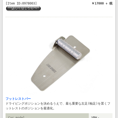
[Item ID:0978003]
￥17000 + 税
フットレストバー
ドライビングポジションを決めるうえで、最も重要な左足(軸足)を置くフ
ットレストのポジションを最適化。
Car model
VBH・