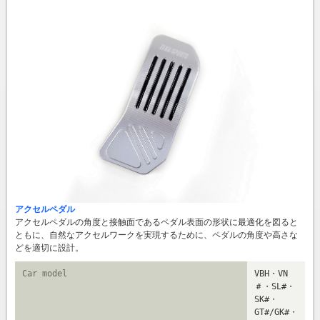
アクセルペダル
アクセルペダルの角度と接触面であるペダル表面の形状に最適化を図ると
ともに、自然なアクセルワークを実現するために、ペダルの角度や高さな
どを適切に設計。
Car model
VBH・VN
＃・SL#・
SK#・
GT#/GK#・