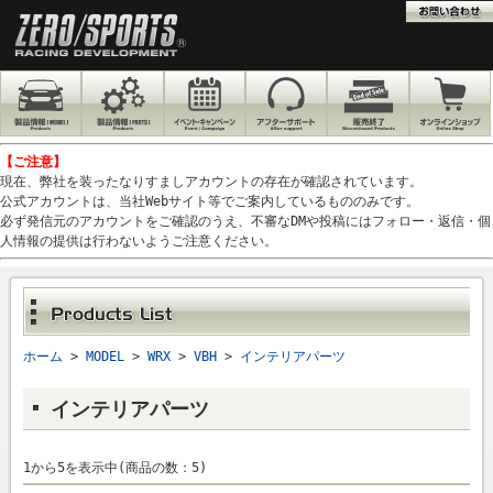
【ご注意】
現在、弊社を装ったなりすましアカウントの存在が確認されています。
公式アカウントは、当社Webサイト等でご案内しているもののみです。
必ず発信元のアカウントをご確認のうえ、不審なDMや投稿にはフォロー・返信・個
人情報の提供は行わないようご注意ください。
ホーム
>
MODEL
>
WRX
>
VBH
>
インテリアパーツ
インテリアパーツ
1から5を表示中(商品の数：5)