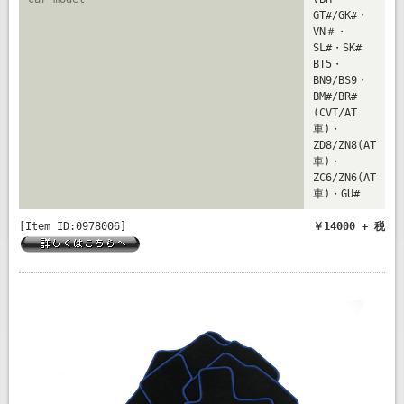
GT#/GK#・
VN＃・
SL#・SK#
BT5・
BN9/BS9・
BM#/BR#
(CVT/AT
車)・
ZD8/ZN8(AT
車)・
ZC6/ZN6(AT
車)・GU#
[Item ID:0978006]
￥14000 + 税