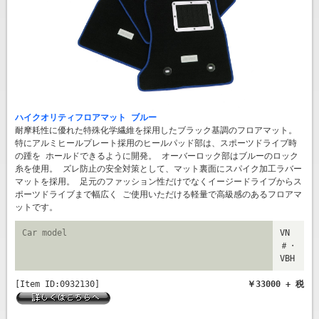
ハイクオリティフロアマット ブルー
耐摩耗性に優れた特殊化学繊維を採用したブラック基調のフロアマット。
特にアルミヒールプレート採用のヒールパッド部は、スポーツドライブ時
の踵を ホールドできるように開発。 オーバーロック部はブルーのロック
糸を使用。 ズレ防止の安全対策として、マット裏面にスパイク加工ラバー
マットを採用。 足元のファッション性だけでなくイージードライブからス
ポーツドライブまで幅広く ご使用いただける軽量で高級感のあるフロアマ
ットです。
Car model
VN
＃・
VBH
[Item ID:0932130]
￥33000 + 税