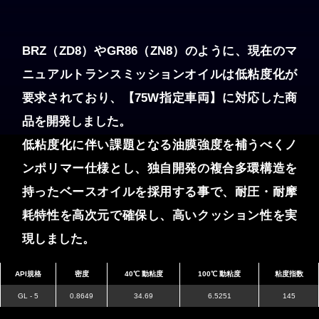
BRZ（ZD8）やGR86（ZN8）のように、現在のマ
ニュアルトランスミッションオイルは低粘度化が
要求されており、【75W指定車両】に対応した商
品を開発しました。
低粘度化に伴い課題となる油膜強度を補うべくノ
ンポリマー仕様とし、独自開発の複合多環構造を
持ったベースオイルを採用する事で、耐圧・耐摩
耗特性を高次元で確保し、高いクッション性を実
現しました。
API規格
密度
40℃ 動粘度
100℃ 動粘度
粘度指数
GL - 5
0.8649
34.69
6.5251
145