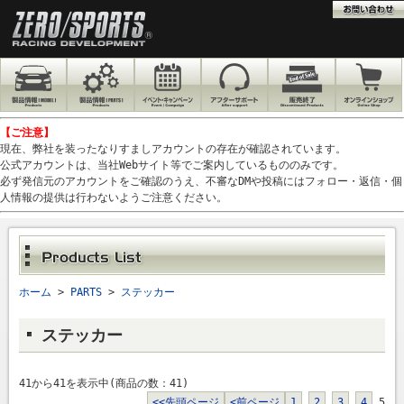
【ご注意】
現在、弊社を装ったなりすましアカウントの存在が確認されています。
公式アカウントは、当社Webサイト等でご案内しているもののみです。
必ず発信元のアカウントをご確認のうえ、不審なDMや投稿にはフォロー・返信・個
人情報の提供は行わないようご注意ください。
ホーム
>
PARTS
>
ステッカー
ステッカー
41から41を表示中(商品の数：41)
<<先頭ページ
<前ページ
1
2
3
4
5