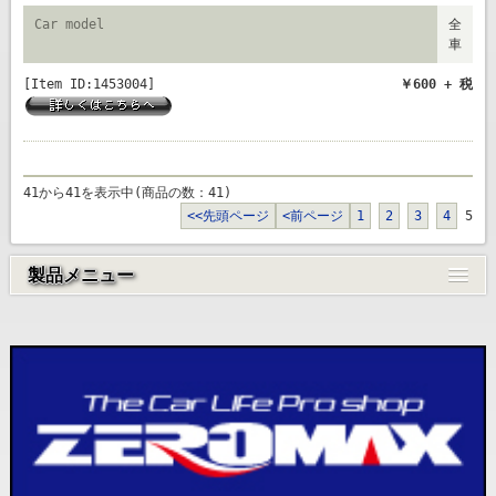
Car model
全
車
[Item ID:1453004]
￥600 + 税
41から41を表示中(商品の数：41)
<<先頭ページ
<前ページ
1
2
3
4
5
製品メニュー