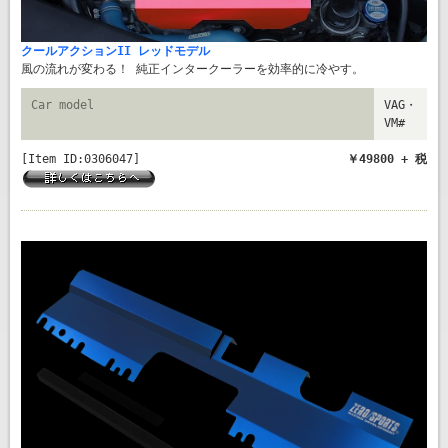
クールアクションII レッドモデル
風の流れが変わる！ 純正インタークーラーを効率的に冷やす。
Car model
VAG・
VM#
[Item ID:0306047]
￥49800 + 税