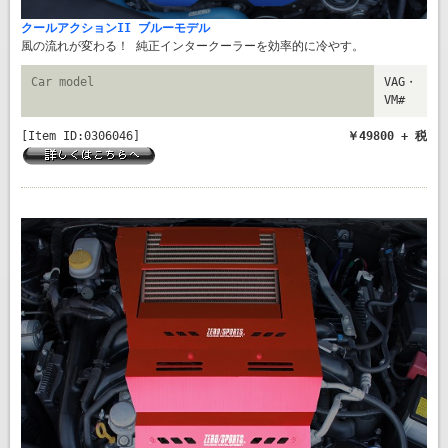
クールアクションII ブルーモデル
風の流れが変わる！ 純正インタークーラーを効率的に冷やす。
Car model
VAG・
VM#
[Item ID:0306046]
￥49800 + 税