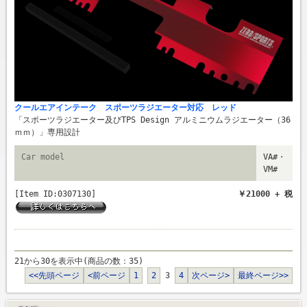
クールエアインテーク スポーツラジエーター対応 レッド
「スポーツラジエーター及びTPS Design アルミニウムラジエーター（36
ｍｍ）」専用設計
Car model
VA#・
VM#
[Item ID:0307130]
￥21000 + 税
21から30を表示中(商品の数：35)
<<先頭ページ
<前ページ
1
2
3
4
次ページ>
最終ページ>>