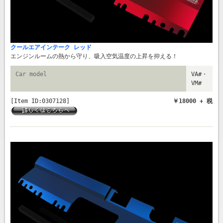
クールエアインテーク レッド
エンジンルームの熱から守り、吸入空気温度の上昇を抑える！
Car model
VA#・
VM#
[Item ID:0307128]
￥18000 + 税