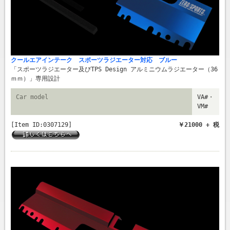
クールエアインテーク スポーツラジエーター対応 ブルー
「スポーツラジエーター及びTPS Design アルミニウムラジエーター（36
ｍｍ）」専用設計
Car model
VA#・
VM#
[Item ID:0307129]
￥21000 + 税