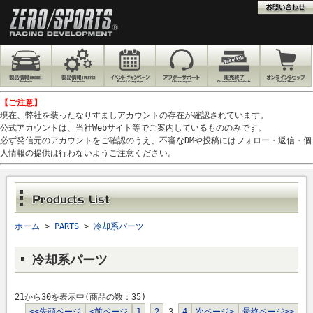
【ご注意】
現在、弊社を装ったなりすましアカウントの存在が確認されています。
公式アカウントは、当社Webサイト等でご案内しているもののみです。
必ず発信元のアカウントをご確認のうえ、不審なDMや投稿にはフォロー・返信・個
人情報の提供は行わないようご注意ください。
ホーム
>
PARTS
>
冷却系パーツ
冷却系パーツ
21から30を表示中(商品の数：35)
<<先頭ページ
<前ページ
1
2
3
4
次ページ>
最終ページ>>