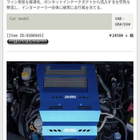
フィン形状を最適化、ボンネットインテークダクトから流入するを空気を
整流し、インタークーラー全体に確実に走行風を当てる。
Car model
VAB・
GR#/GV#
[Item ID:0306045]
￥24500 + 税