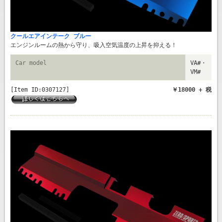
クールエアインテーク ブルー
エンジンルームの熱から守り、吸入空気温度の上昇を抑える！
Car model
VA#・
VM#
[Item ID:0307127]
￥18000 + 税