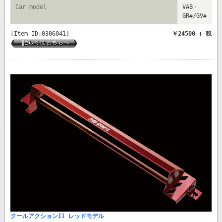
Car model
VAB・
GR#/GV#
[Item ID:0306041]
￥24500 + 税
クールアクションII レッドモデル