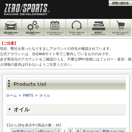
【ご注意】
現在、弊社を装ったなりすましアカウントの存在が確認されています。
公式アカウントは、当社Webサイト等でご案内しているもののみです。
必ず発信元のアカウントをご確認のうえ、不審なDMや投稿にはフォロー・返信・個
人情報の提供は行わないようご注意ください。
ホーム
>
PARTS
>
オイル
オイル
11から20を表示中(商品の数：34)
<<先頭ページ
<前ページ
1
2
3
4
次ページ>
最終ページ>>