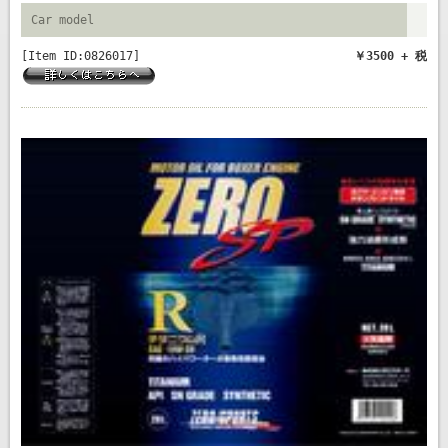
Car model
[Item ID:0826017]
￥3500 + 税