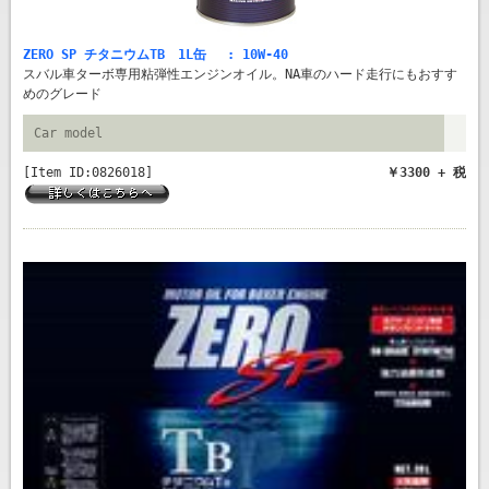
ZERO SP チタニウムTB 1L缶 : 10W-40
スバル車ターボ専用粘弾性エンジンオイル。NA車のハード走行にもおすす
めのグレード
Car model
[Item ID:0826018]
￥3300 + 税