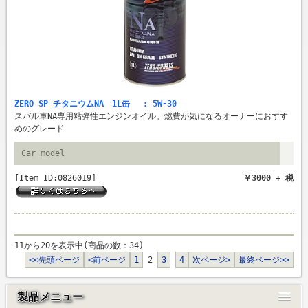
ZERO SP チタニウムNA 1L缶 : 5W-30
スバル車NA専用粘弾性エンジンオイル。燃費が気になるオーナーにおすす
めのグレード
Car model
[Item ID:0826019]
￥3000 + 税
11から20を表示中(商品の数：34)
<<先頭ページ
<前ページ
1
2
3
4
次ページ>
最終ページ>>
製品メニュー