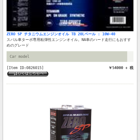
ZERO SP チタニウムエンジンオイル TB 20Lペール : 10W-40
スバル車ターボ専用粘弾性エンジンオイル。NA車のハード走行にもおすす
めのグレード
Car model
[Item ID:0826015]
￥54000 + 税