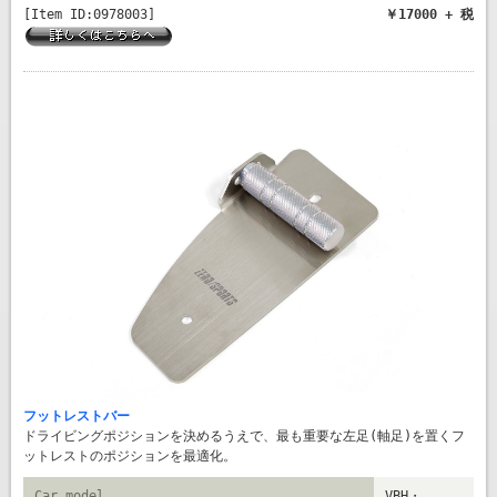
[Item ID:0978003]
￥17000 + 税
フットレストバー
ドライビングポジションを決めるうえで、最も重要な左足(軸足)を置くフ
ットレストのポジションを最適化。
Car model
VBH・