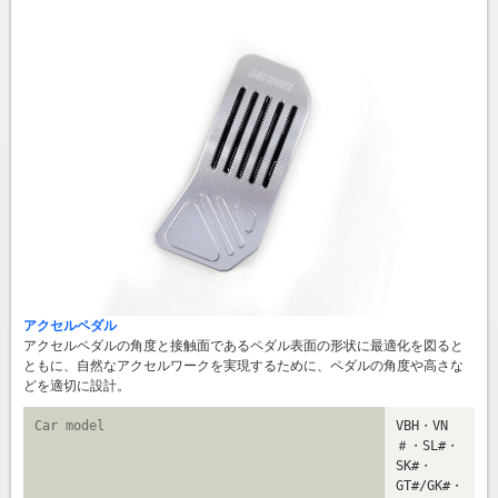
アクセルペダル
アクセルペダルの角度と接触面であるペダル表面の形状に最適化を図ると
ともに、自然なアクセルワークを実現するために、ペダルの角度や高さな
どを適切に設計。
Car model
VBH・VN
＃・SL#・
SK#・
GT#/GK#・