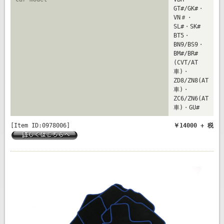
GT#/GK#・
VN＃・
SL#・SK#
BT5・
BN9/BS9・
BM#/BR#
(CVT/AT
車)・
ZD8/ZN8(AT
車)・
ZC6/ZN6(AT
車)・GU#
[Item ID:0978006]
￥14000 + 税