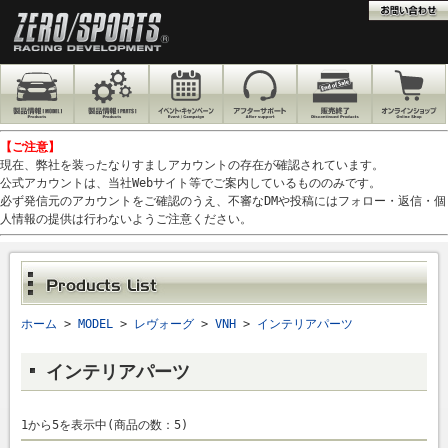
【ご注意】
現在、弊社を装ったなりすましアカウントの存在が確認されています。
公式アカウントは、当社Webサイト等でご案内しているもののみです。
必ず発信元のアカウントをご確認のうえ、不審なDMや投稿にはフォロー・返信・個
人情報の提供は行わないようご注意ください。
ホーム
>
MODEL
>
レヴォーグ
>
VNH
>
インテリアパーツ
インテリアパーツ
1から5を表示中(商品の数：5)