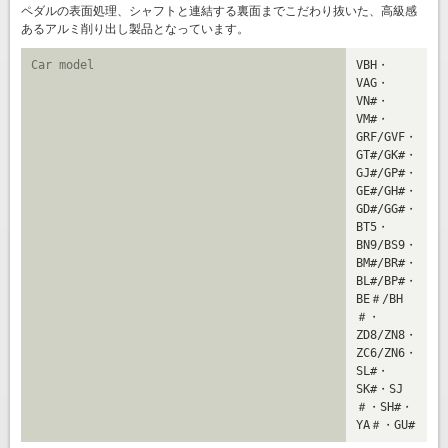
ペダルの表面処理、シャフトと連結する裏面までこだわり抜いた、高級感
あるアルミ削り出し製品となっています。
Car model
VBH・
VAG・
VN#・
VM#・
GRF/GVF・
GT#/GK#・
GJ#/GP#・
GE#/GH#・
GD#/GG#・
BT5・
BN9/BS9・
BM#/BR#・
BL#/BP#・
BE＃/BH
＃・
ZD8/ZN8・
ZC6/ZN6・
SL#・
SK#・SJ
＃・SH#・
YA＃・GU#