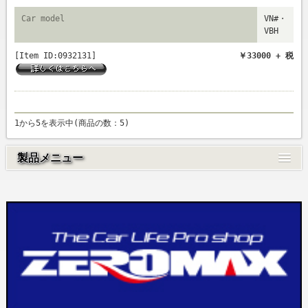
Car model
VN#・
VBH
[Item ID:0932131]
￥33000 + 税
1から5を表示中(商品の数：5)
製品メニュー