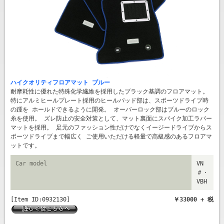
ハイクオリティフロアマット ブルー
耐摩耗性に優れた特殊化学繊維を採用したブラック基調のフロアマット。
特にアルミヒールプレート採用のヒールパッド部は、スポーツドライブ時
の踵を ホールドできるように開発。 オーバーロック部はブルーのロック
糸を使用。 ズレ防止の安全対策として、マット裏面にスパイク加工ラバー
マットを採用。 足元のファッション性だけでなくイージードライブからス
ポーツドライブまで幅広く ご使用いただける軽量で高級感のあるフロアマ
ットです。
Car model
VN
＃・
VBH
[Item ID:0932130]
￥33000 + 税