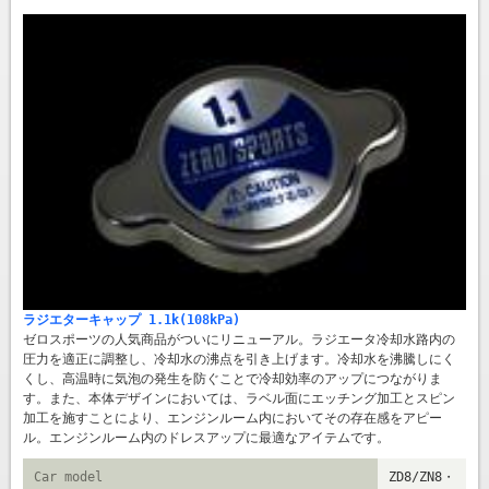
ラジエターキャップ 1.1k(108kPa)
ゼロスポーツの人気商品がついにリニューアル。ラジエータ冷却水路内の
圧力を適正に調整し、冷却水の沸点を引き上げます。冷却水を沸騰しにく
くし、高温時に気泡の発生を防ぐことで冷却効率のアップにつながりま
す。また、本体デザインにおいては、ラベル面にエッチング加工とスピン
加工を施すことにより、エンジンルーム内においてその存在感をアピー
ル。エンジンルーム内のドレスアップに最適なアイテムです。
Car model
ZD8/ZN8・