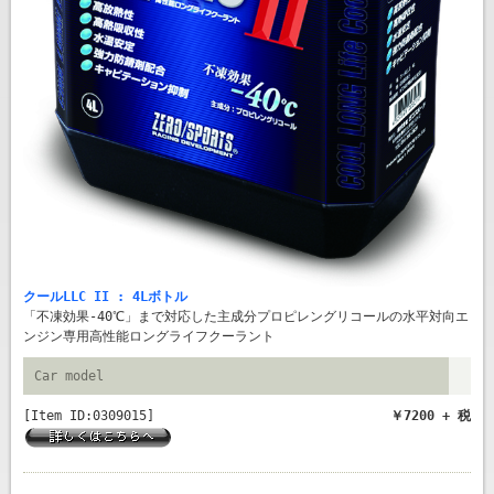
クールLLC II : 4Lボトル
「不凍効果-40℃」まで対応した主成分プロピレングリコールの水平対向エ
ンジン専用高性能ロングライフクーラント
Car model
[Item ID:0309015]
￥7200 + 税